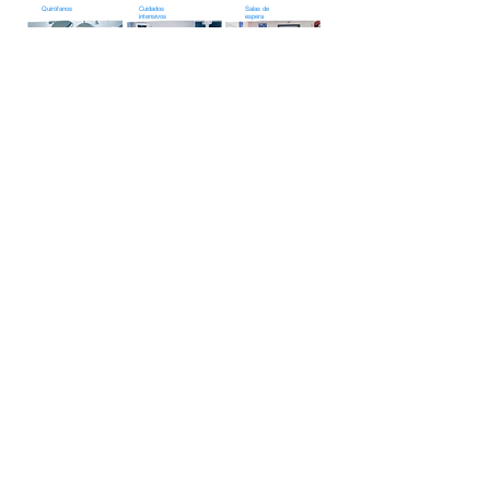
Quirófanos
Cuidados
Salas de
intensivos
espera
Laboratorios
Cuartos de
Aisaldos
pacientes
Reducción de la tasa de
infecciones nosocomiales
Optimización del proceso de
desinfección